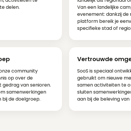
, activiteiten te
landelijk als regionaal
e delen.
Van een landelijke cam
evenement: dankzij de
platform bereik je eenv
specifieke stad of regio
roep
Vertrouwde omge
t onze community
SooS is speciaal ontwik
nis op over de
gebruikt om nieuwe m
t gedrag van senioren.
samen activiteiten te
e om samenwerkingen
sluiten samenwerkingen
n bij de doelgroep.
aan bij de beleving van