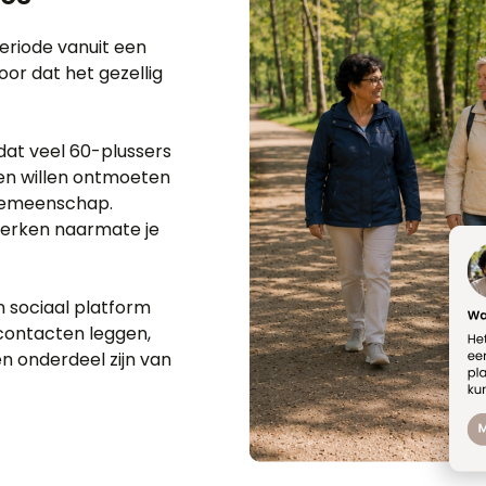
eriode vanuit een
oor dat het gezellig
dat veel 60-plussers
sen willen ontmoeten
 gemeenschap.
twerken naarmate je
n sociaal platform
contacten leggen,
n onderdeel zijn van