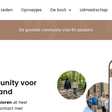
Leden
Oproepjes
de
SooS
Lidmaatschap
De grootste community voor 60-plussers
unity voor
land
nioren
uit heel
contact met