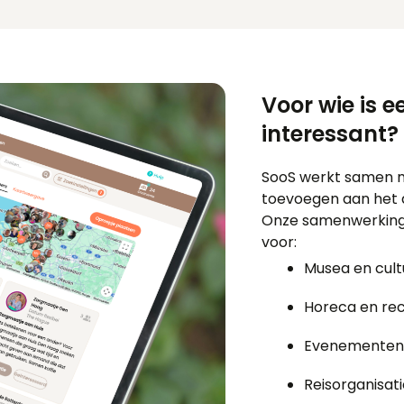
Voor wie is 
interessant?
SooS werkt samen me
toevoegen aan het d
Onze samenwerkinge
voor:
Musea en cultu
Horeca en rec
Evenementen e
Reisorganisat