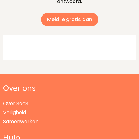
antwoord.
Meld je gratis aan
Over ons
Over SooS
Veiligheid
Samenwerken
Hulp